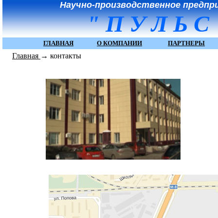
Научно-производственное предпр
" П У Л Ь С
ГЛАВНАЯ
О
КОМПАНИИ
ПАРТНЕРЫ
Главная
→ контакты