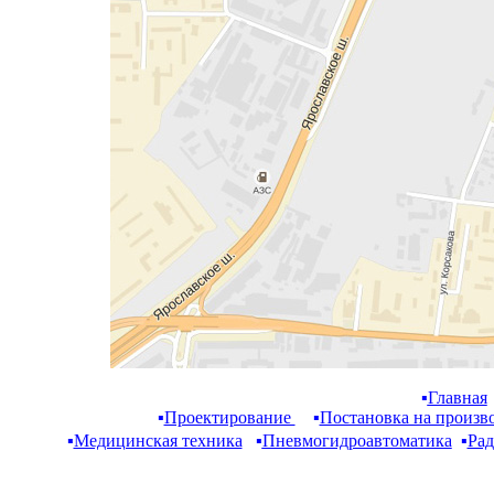
▪
Главная
▪
Проектирование
▪
Постановка на произв
▪
Медицинская техника
▪
Пневмогидроавтоматика
▪
Рад